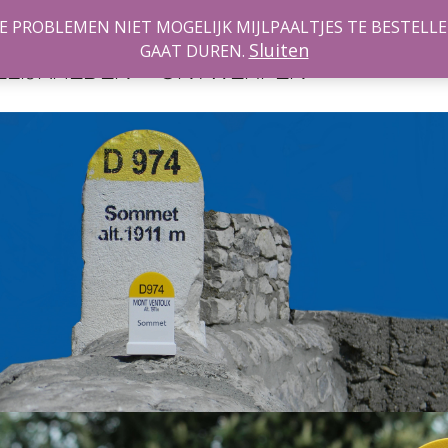
PROBLEMEN NIET MOGELIJK MIJLPAALTJES TE BESTELLEN
ZELF
Sluiten
INSPIRA
GAAT DUREN.
LIJKHEDEN
ONTWERPEN