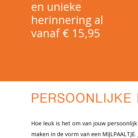
en unieke
herinnering al
vanaf € 15,95
PERSOONLIJKE 
Hoe leuk is het om van jouw persoonlijk 
maken in de vorm van een MIJLPAALTJE. J