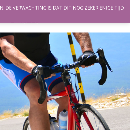
. DE VERWACHTING IS DAT DIT NOG ZEKER ENIGE TIJD
ALPE
TIE
CONTACT
D’HUZES