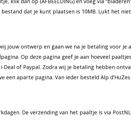
ltje, klik dan op (AFBEELDING) en voeg via “bladeren
 bestand dat je kunt plaatsen is 10MB. Lukt het ni
wij jouw ontwerp en gaan we na je betaling voor je 
agina. Op deze pagina geef je aan hoeveel paaltjes 
i-Deal of Paypal. Zodra wij je betaling hebben ontvan
een aparte pagina. Van ieder besteld Alp d’HuZes 
werkdagen. De verzending van het paaltje is via PostN