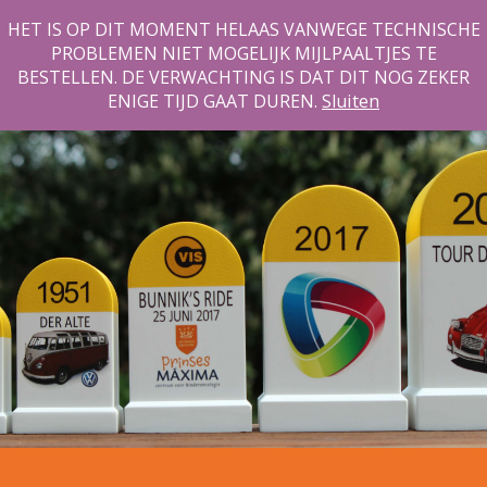
HET IS OP DIT MOMENT HELAAS VANWEGE TECHNISCHE
PROBLEMEN NIET MOGELIJK MIJLPAALTJES TE
BESTELLEN. DE VERWACHTING IS DAT DIT NOG ZEKER
ENIGE TIJD GAAT DUREN.
Sluiten