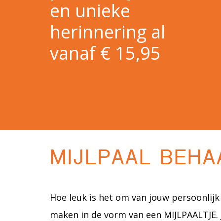
en unieke
herinnering al
vanaf € 15,95
MIJLPAAL BEHA
Hoe leuk is het om van jouw persoonlijk 
maken in de vorm van een MIJLPAALTJE. J