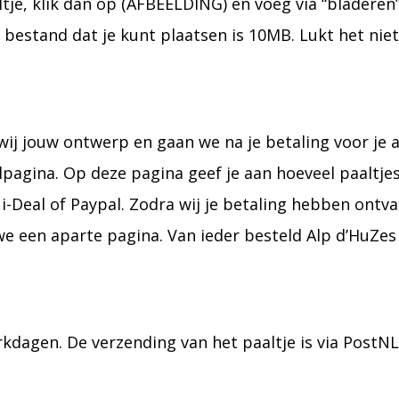
ltje, klik dan op (AFBEELDING) en voeg via “bladeren
 bestand dat je kunt plaatsen is 10MB. Lukt het ni
wij jouw ontwerp en gaan we na je betaling voor je 
agina. Op deze pagina geef je aan hoeveel paaltjes 
i-Deal of Paypal. Zodra wij je betaling hebben ontvan
een aparte pagina. Van ieder besteld Alp d’HuZes 
werkdagen. De verzending van het paaltje is via PostN