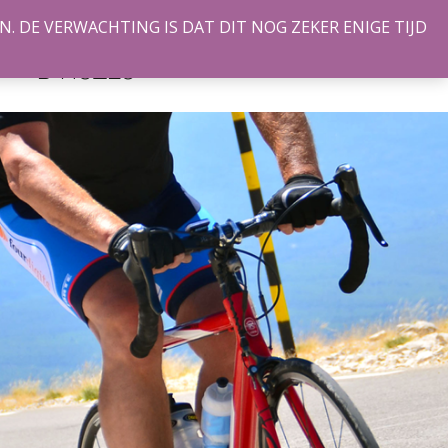
. DE VERWACHTING IS DAT DIT NOG ZEKER ENIGE TIJD
ALPE
TIE
CONTACT
D’HUZES