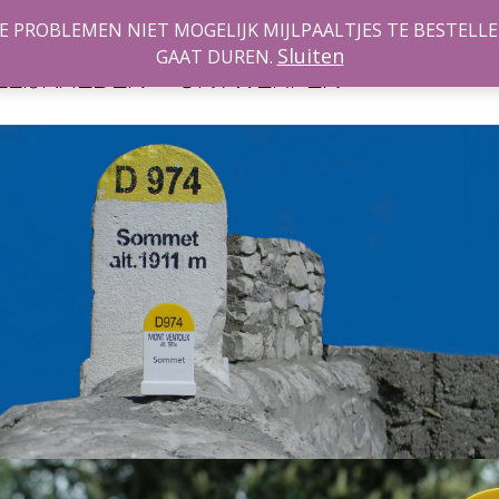
PROBLEMEN NIET MOGELIJK MIJLPAALTJES TE BESTELLEN
ZELF
Sluiten
INSPIRA
GAAT DUREN.
LIJKHEDEN
ONTWERPEN