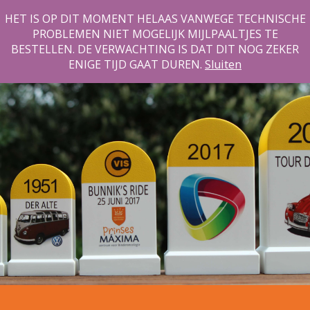
HET IS OP DIT MOMENT HELAAS VANWEGE TECHNISCHE
PROBLEMEN NIET MOGELIJK MIJLPAALTJES TE
BESTELLEN. DE VERWACHTING IS DAT DIT NOG ZEKER
ENIGE TIJD GAAT DUREN.
Sluiten