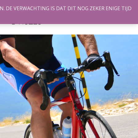
. DE VERWACHTING IS DAT DIT NOG ZEKER ENIGE TIJD
ALPE
TIE
CONTACT
D’HUZES