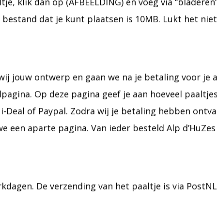
ltje, klik dan op (AFBEELDING) en voeg via “bladeren
 bestand dat je kunt plaatsen is 10MB. Lukt het ni
wij jouw ontwerp en gaan we na je betaling voor je 
agina. Op deze pagina geef je aan hoeveel paaltjes 
i-Deal of Paypal. Zodra wij je betaling hebben ontvan
een aparte pagina. Van ieder besteld Alp d’HuZes 
werkdagen. De verzending van het paaltje is via PostN