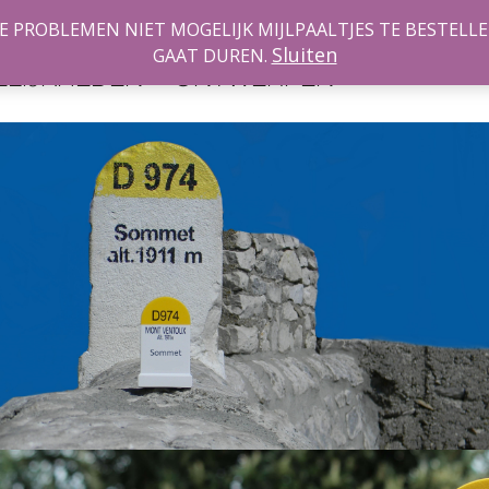
PROBLEMEN NIET MOGELIJK MIJLPAALTJES TE BESTELLEN
ZELF
Sluiten
INSPIRA
GAAT DUREN.
LIJKHEDEN
ONTWERPEN