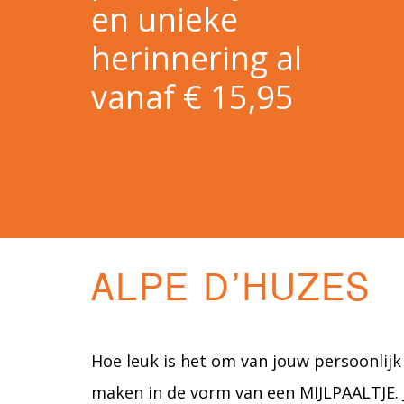
en unieke
herinnering al
vanaf € 15,95
ALPE D’HUZES
Hoe leuk is het om van jouw persoonlijk 
maken in de vorm van een MIJLPAALTJE. J